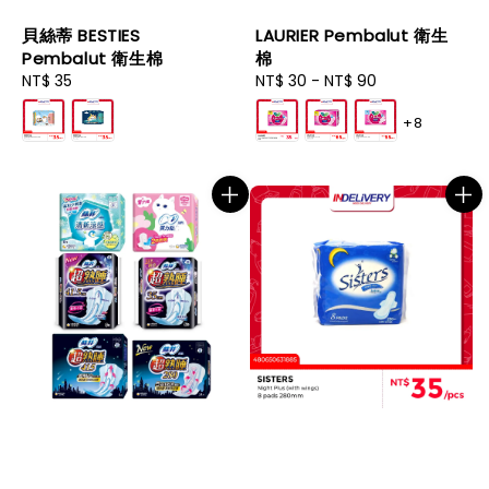
貝絲蒂 BESTIES
LAURIER Pembalut 衛生
Pembalut 衛生棉
棉
Regular
NT$ 35
Regular
NT$ 30
-
NT$ 90
price
price
+8