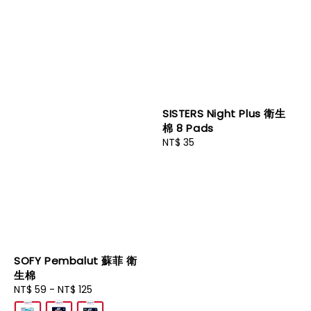
SISTERS Night Plus 衛生
棉 8 Pads
Regular
NT$ 35
price
SOFY Pembalut 蘇菲 衛
生棉
Regular
NT$ 59
-
NT$ 125
price