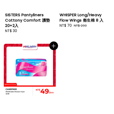
SISTERS Pantyliners
WHISPER Long/Heavy
Cottony Comfort 護墊
Flow Wings 衛生棉 8 入
20+2入
Sale
NT$ 70
Regular
NT$ 200
Regular
NT$ 30
price
price
price