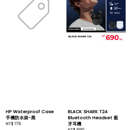
HP Waterproof Case
BLACK SHARK T24
手機防水袋-黑
Bluetooth Headset 藍
Regular
NT$ 179
牙耳機
price
Regular
NT$ 690