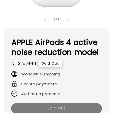
1
/
1
APPLE AirPods 4 active
noise reduction model
Regular
NT$ 5,990
Sold Out
price
Worldwide shipping
Secure payments
Authentic products
Sold Out